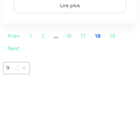
Lire plus
Prev
1
2
…
16
17
18
19
Next
Sélectionnez un nombre par page
Sélectionnez un nombre par page
9