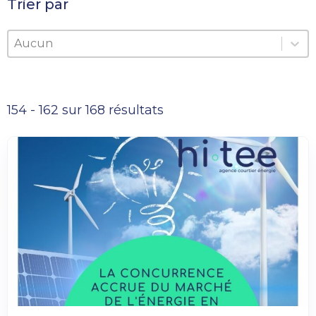
Trier par
Trier par
Trier par
Trier par
154 - 162 sur 168 résultats