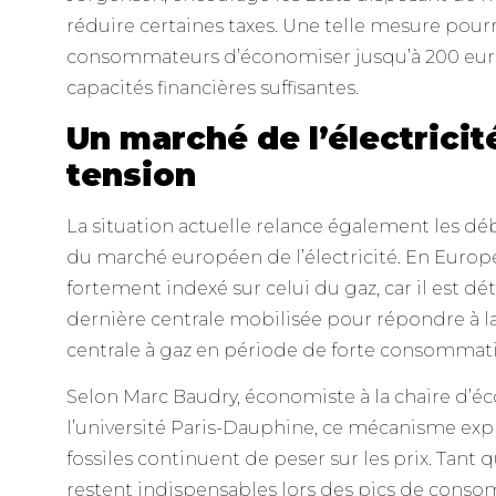
réduire certaines taxes. Une telle mesure pour
consommateurs d’économiser jusqu’à 200 euros
capacités financières suffisantes.
Un marché de l’électricit
tension
La situation actuelle relance également les dé
du marché européen de l’électricité. En Europe, 
fortement indexé sur celui du gaz, car il est dé
dernière centrale mobilisée pour répondre à
centrale à gaz en période de forte consommat
Selon Marc Baudry, économiste à la chaire d’é
l’université Paris-Dauphine, ce mécanisme exp
fossiles continuent de peser sur les prix. Tant
restent indispensables lors des pics de conso