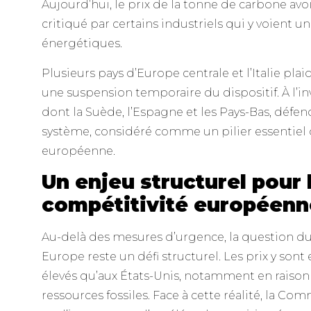
Aujourd’hui, le prix de la tonne de carbone avoi
critiqué par certains industriels qui y voient u
énergétiques.
Plusieurs pays d’Europe centrale et l’Italie pla
une suspension temporaire du dispositif. À l’i
dont la Suède, l’Espagne et les Pays-Bas, déf
système, considéré comme un pilier essentiel 
européenne.
Un enjeu structurel pour 
compétitivité européenn
Au-delà des mesures d’urgence, la question du
Europe reste un défi structurel. Les prix y sont
élevés qu’aux États-Unis, notamment en raison 
ressources fossiles. Face à cette réalité, la C