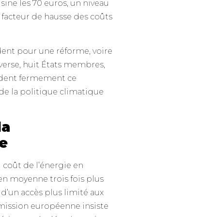
sine les 70 euros, un niveau
n facteur de hausse des coûts
ident pour une réforme, voire
nverse, huit États membres,
endent fermement ce
de la politique climatique
la
e
 coût de l’énergie en
 en moyenne trois fois plus
d’un accès plus limité aux
ommission européenne insiste