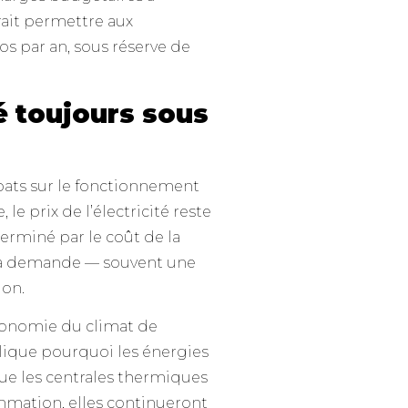
rait permettre aux
 par an, sous réserve de
é toujours sous
bats sur le fonctionnement
le prix de l’électricité reste
terminé par le coût de la
 la demande — souvent une
ion.
conomie du climat de
lique pourquoi les énergies
 que les centrales thermiques
mmation, elles continueront