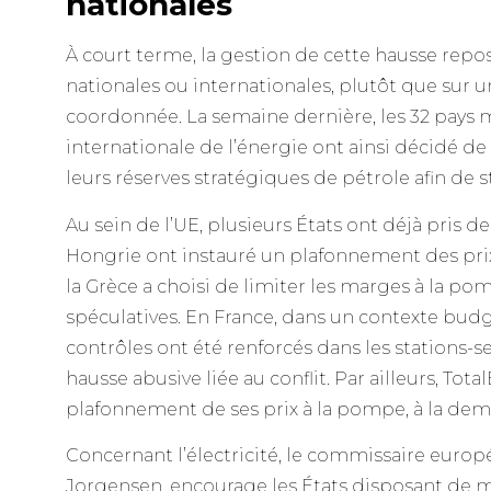
nationales
À court terme, la gestion de cette hausse repose
nationales ou internationales, plutôt que sur 
coordonnée. La semaine dernière, les 32 pays
internationale de l’énergie ont ainsi décidé de
leurs réserves stratégiques de pétrole afin de sta
Au sein de l’UE, plusieurs États ont déjà pris de
Hongrie ont instauré un plafonnement des prix
la Grèce a choisi de limiter les marges à la po
spéculatives. En France, dans un contexte budg
contrôles ont été renforcés dans les stations-se
hausse abusive liée au conflit. Par ailleurs, To
plafonnement de ses prix à la pompe, à la d
Concernant l’électricité, le commissaire europ
Jorgensen, encourage les États disposant de 