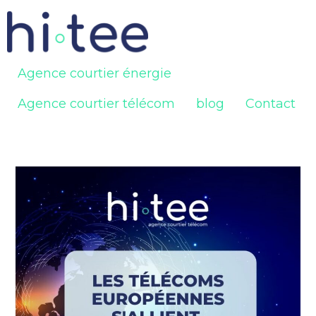
Agence courtier énergie
Agence courtier télécom
blog
Contact