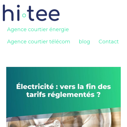
Agence courtier énergie
Agence courtier télécom
blog
Contact