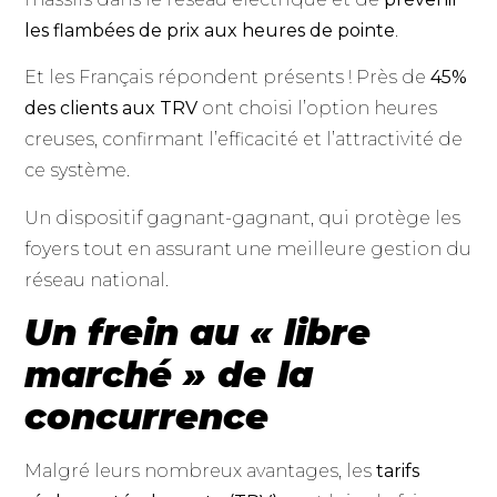
les flambées de prix aux heures de pointe
.
Et les Français répondent présents ! Près de
45%
des clients aux TRV
ont choisi l’option heures
creuses, confirmant l’efficacité et l’attractivité de
ce système.
Un dispositif gagnant-gagnant, qui protège les
foyers tout en assurant une meilleure gestion du
réseau national.
Un frein au « libre
marché » de la
concurrence
Malgré leurs nombreux avantages, les
tarifs