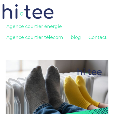
Agence courtier énergie
Agence courtier télécom
blog
Contact