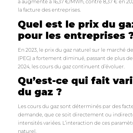
a augmenté à 16,37 €/MWh, contre 8,37 € en 202
la facture des entreprises.
Quel est le prix du g
pour les entreprises 
En 2023, le prix du gaz naturel sur le marché 
(PEG) a fortement diminué, passant de plus de
2024, les cours du gaz continuent d’évoluer.
Qu’est-ce qui fait vari
du gaz ?
Les cours du gaz sont déterminés par des facteur
demande, que ce soit directement ou indirect
intensités variées. L’interaction de ces paramètr
naturel.