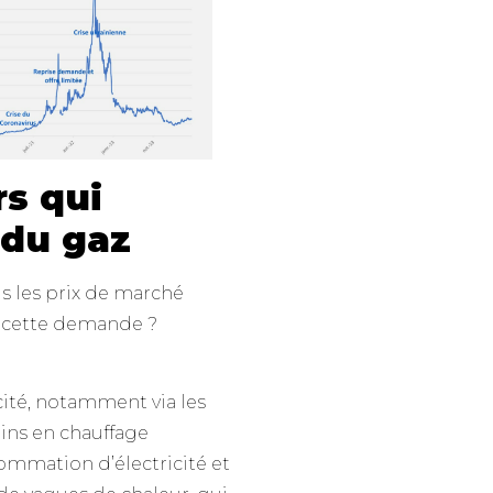
rs qui
 du gaz
s les prix de marché
t cette demande ?
ité, notamment via les
oins en chauffage
ommation d’électricité et