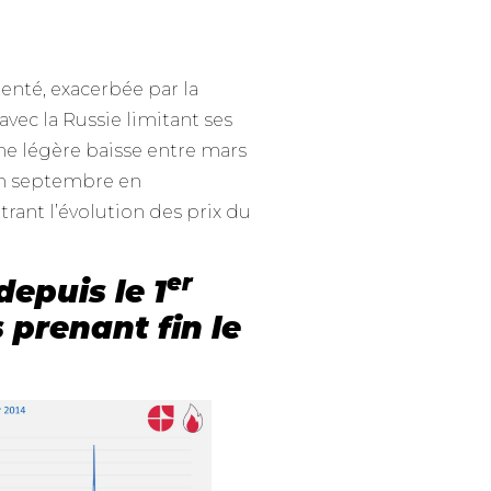
enté, exacerbée par la
vec la Russie limitant ses
ne légère baisse entre mars
 en septembre en
trant l’évolution des prix du
er
depuis le 1
 prenant fin le