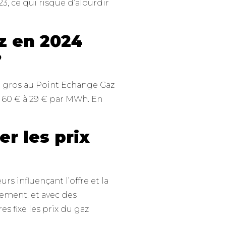
3, ce qui risque d’alourdir
az en 2024
?
de gros au Point Echange Gaz
 60 € à 29 € par MWh. En
er les prix
s influençant l’offre et la
ement, et avec des
es fixe les prix du gaz