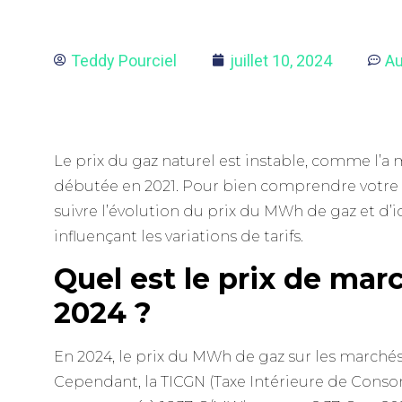
Teddy Pourciel
juillet 10, 2024
Au
Le prix du gaz naturel est instable, comme l’a
débutée en 2021. Pour bien comprendre votre fa
suivre l’évolution du prix du MWh de gaz et d’id
influençant les variations de tarifs.
Quel est le prix de mar
2024 ?
En 2024, le prix du MWh de gaz sur les marchés
Cependant, la TICGN (Taxe Intérieure de Conso