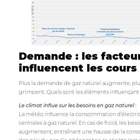
Demande : les facteu
influencent les cours
Plus la demande de gaz naturel augmente, plu
grimpent. Quels sont les éléments influençan
Le climat influe sur les besoins en gaz naturel
:
La météo influence la consommation d’électric
centrales à gaz naturel. En cas de froid, les bes
augmentent, entraînant une hausse de la cons