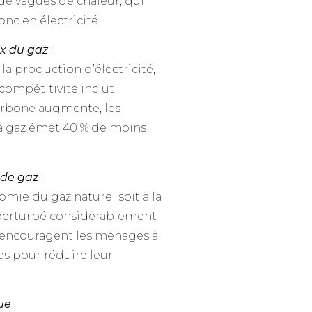
de vagues de chaleur, qui
c en électricité.
rix du gaz
:
a production d’électricité,
compétitivité inclut
carbone augmente, les
 à gaz émet 40 % de moins
 de gaz
:
omie du gaz naturel soit à la
 a perturbé considérablement
s encouragent les ménages à
s pour réduire leur
ue
: