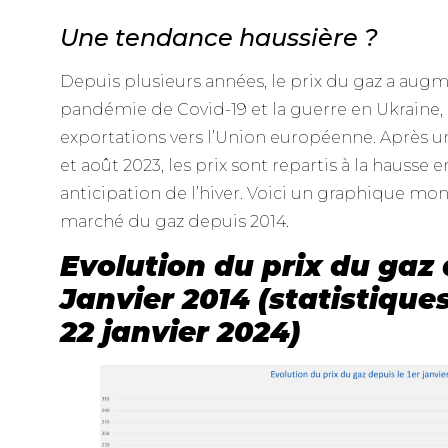
Une tendance haussière ?
Depuis plusieurs années, le prix du gaz a augm
pandémie de Covid-19 et la guerre en Ukraine, a
exportations vers l’Union européenne. Après u
et août 2023, les prix sont repartis à la hausse
anticipation de l’hiver. Voici un graphique mon
marché du gaz depuis 2014.
Evolution du prix du gaz 
Janvier 2014 (statistiques
22 janvier 2024)