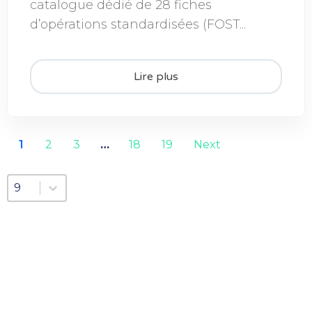
catalogue dédié de 28 fiches
d’opérations standardisées (FOST...
Lire plus
1
2
3
…
18
19
Next
Sélectionnez un nombre par page
Sélectionnez un nombre par page
9