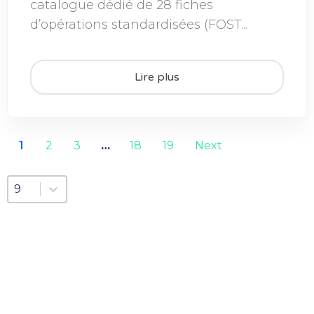
catalogue dédié de 28 fiches
d’opérations standardisées (FOST...
Lire plus
1
2
3
…
18
19
Next
Sélectionnez un nombre par page
Sélectionnez un nombre par page
9