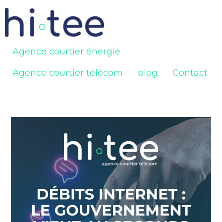
Agence courtier énergie
Agence courtier télécom
blog
Contact