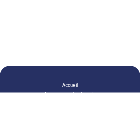
Accueil
Agence courtier énergie
Agence courtier télécom
Vous êtes intéressé par
nos services ?