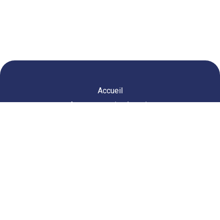
Accueil
Agence courtier énergie
Agence courtier télécom
Vous êtes intéressé par
nos services ?
Parlons-en
contact@hitee.fr