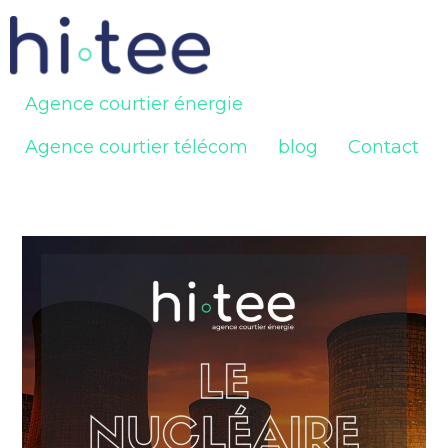
Agence courtier énergie
Agence courtier télécom
blog
Contact